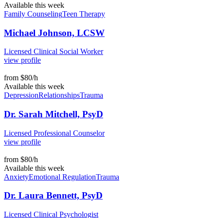
Available this week
Family Counseling
Teen Therapy
Michael Johnson, LCSW
Licensed Clinical Social Worker
view profile
from $80/h
Available this week
Depression
Relationships
Trauma
Dr. Sarah Mitchell, PsyD
Licensed Professional Counselor
view profile
from $80/h
Available this week
Anxiety
Emotional Regulation
Trauma
Dr. Laura Bennett, PsyD
Licensed Clinical Psychologist