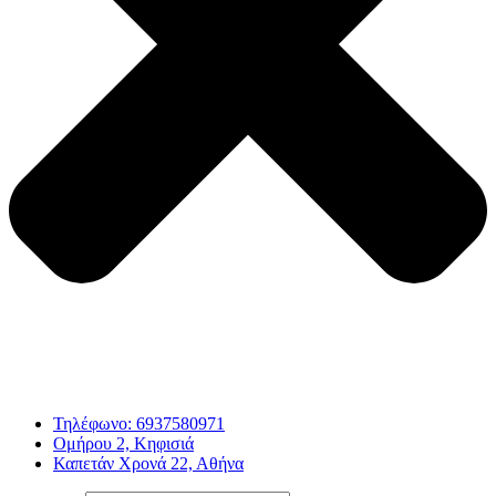
Τηλέφωνο: 6937580971
Ομήρου 2, Κηφισιά
Καπετάν Χρονά 22, Αθήνα